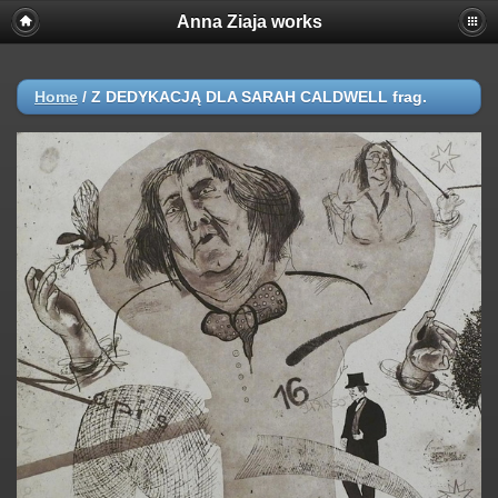
Anna Ziaja works
Home
/
Z DEDYKACJĄ DLA SARAH CALDWELL frag.