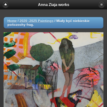
Anna Ziaja works
Home
/
2020 -2025 Paintings
/
Miały być niebieskie
pończochy frag.